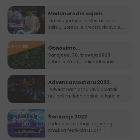
Međunarodni sajam
gospodarstva Mostar 2023.
Na ovogodišnjem Mostarskom
sajmu, Boreas je predstavio svoje
brendove...
Obnovimo
bosanskohercegovačke šume
Sarajevo, 30. travnja 2023
. –
Johnnie Walker, najprodavaniji
zajedno – Keep Planting
brend...
Advent u Mostaru 2022.
Advent nam označava dolazak
najljepšeg doba godine, a kada je
Grad Mostar...
Šankanje 2022.
Jedanaesto izdanje najvećeg
zimskog festivala u Bosni i
Hercegovini, popularno...