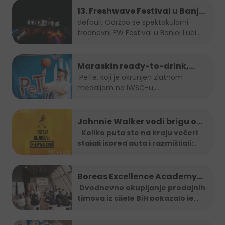
13. Freshwave Festival u Banjoj
Luci
default
Održao se spektakularni
trodnevni FW Festival u Banjoj Luci
od...
Maraskin ready-to-drink,
dobro prepoznatljivi PeTe je
PeTe, koji je okrunjen zlatnom
medaljom na IWSC-u,
na Sarajevo Street Food
najprestižnijem...
Festivalu!
Johnnie Walker vodi brigu o
tebi: Jeftiniji povratak kući
Koliko puta ste na kraju večeri
stajali ispred auta i razmišljali:
taxi vozilima širom BiH
"Ma
...
Boreas Excellence Academy
2025
Dvodnevno okupljanje prodajnih
timova iz cijele BiH pokazalo je
...