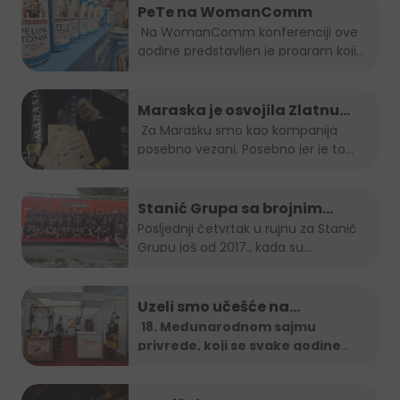
PeTe na WomanComm
Na WomanComm konferenciji ove
godine predstavljen je program koji
nas vodi...
Maraska je osvojila Zlatnu
plaketu, opet!
Za Marasku smo kao kompanija
posebno vezani. Posebno jer je to...
Stanić Grupa sa brojnim
timom na B2B run utrci
Posljednji četvrtak u rujnu za Stanić
Grupu još od 2017., kada su...
Uzeli smo učešće na…
18. Međunarodnom sajmu
privrede, koji se svake godine
organizira u
...