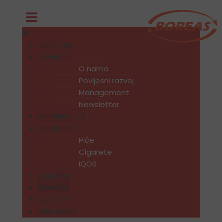
POČETNA
O NAMA
O nama
Povijesni razvoj
Management
Newsletter
DISTRIBUCIJA
BRENDOVI
Piće
Cigarete
IQOS
KARIJERA
NOVOSTI
KONTAKT
WEB SHOP