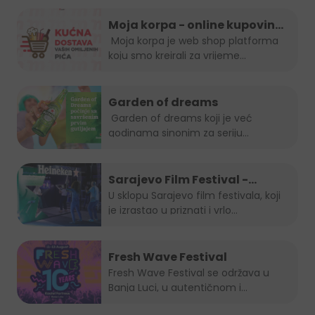
Moja korpa - online kupovina
je uvijek in!
Moja korpa je web shop platforma
koju smo kreirali za vrijeme...
Garden of dreams
Garden of dreams koji je već
godinama sinonim za seriju
popularnih...
Sarajevo Film Festival -
Summer Lounge
U sklopu Sarajevo film festivala, koji
je izrastao u priznati i vrlo...
Fresh Wave Festival
Fresh Wave Festival se održava u
Banja Luci, u autentičnom i...