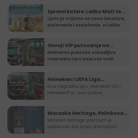
Spremi kofere: Laško Malt te
vodi na Maltu
Ljeto je vrijeme za nova iskustva,
putovanja i osvježenje, a Laško
...
Osvoji VIP putovanje na
Formula 1 utrku uz Heineken
Heineken pokreće uzbudljivu
nagradnu igru koja vas vodi
nagradnu igru
direktno na
...
Heineken i UEFA Liga
šampiona nagradili ljubitelje
Kroz nagradnu igru „Heineken UCL“,
Heineken® je i ove godine...
nogometa u BiH
Maraska Heritage, Pelinkovac
nad Pelinkovcima
Maraska Heritage, premium je
pelinkovac koji spaja aromatični
pelin...