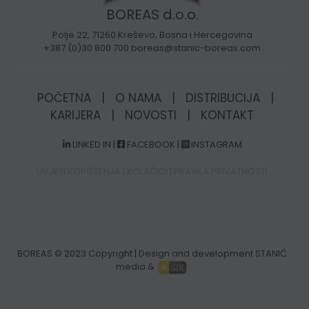
BOREAS d.o.o.
Polje 22, 71260 Kreševo, Bosna i Hercegovina
+387 (0)30 800 700 boreas@stanic-boreas.com
POČETNA
|
O NAMA
|
DISTRIBUCIJA
|
KARIJERA
|
NOVOSTI
|
KONTAKT
LINKED IN
|
FACEBOOK
|
INSTAGRAM
UVJETI KORIŠTENJA
|
KOLAČIĆI
|
PRAVILA PRIVATNOSTI
BOREAS
© 2023 Copyright | Design and development STANIĆ
media &