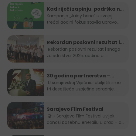
Kad riječi zapinju, podrška ne
smije: "Juicy brine" otvara
Kampanja „Juicy brine“ u svojoj
trećoj godini fokus stavlja upravo...
temu disleksije
Rekordan poslovni rezultat i
snaga zajedništva: 2025.
Rekordan poslovni rezultat i snaga
zajedništva: 2025. godina u...
godina u Boreasu
30 godina partnerstva –
Stanić Grupa & HEINEKEN u BiH
U sarajevskoj Vijećnici obilježili smo
tri desetljeća uspješne saradnje...
Sarajevo Film Festival
🎬✨ Sarajevo Film Festival uvijek
donosi posebnu energiju u grad – a
brendovi...