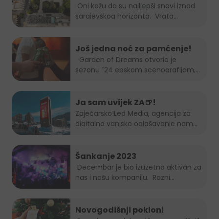
Session
Oni kažu da su najljepši snovi iznad
sarajevskog horizonta. Vrata...
Još jedna noć za pamćenje!
Garden of Dreams otvorio je
sezonu ´24 epskom scenografijom,...
Ja sam uvijek ZA🍺!
Zaječarsko!
Led Media
, agencija za
digitalno vanjsko oglašavanje nam
je...
Šankanje 2023
Decembar je bio izuzetno aktivan za
nas i našu kompaniju. Razni...
Novogodišnji pokloni