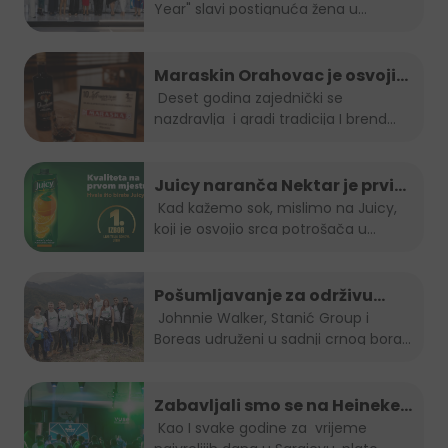
Year" slavi postignuća žena u...
2023 je naša direktorica Amra
Skrobo-Berberovic
Maraskin Orahovac je osvojio
zlatnu plaketu na Spirit fest-u
Deset godina zajednički se
nazdravlja i gradi tradicija I brend...
2023
Juicy naranča Nektar je prvi
izbor potrošača u BiH
Kad kažemo sok, mislimo na Juicy,
koji je osvojio srca potrošača u
Bosni...
Pošumljavanje za održivu
budućnost
Johnnie Walker, Stanić Group i
Boreas udruženi u sadnji crnog bora...
Zabavljali smo se na Heineken
Summer lounge-u
Kao I svake godine za vrijeme