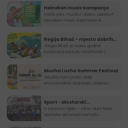
Heineken music kampanja
Volite ples, muziku i dobru zabavu?
Heineken music kapmanja je...
Regija Bihać - mjesto dobrih
evenata
Regija Bihać je svake godine
povećava ponudu atraktivnih i...
Mucha Lucha Summer Festival
Muzika nam pruža obilje
emocionalnih doživljaja, otklanja
osjećaj...
Sport - Mostarski
polumaraton, Sara 5K, Zenički
U zdravom tijelu – zdrav duh! Male
sportske aktivnosti pomažu...
cener i Kiseljak open