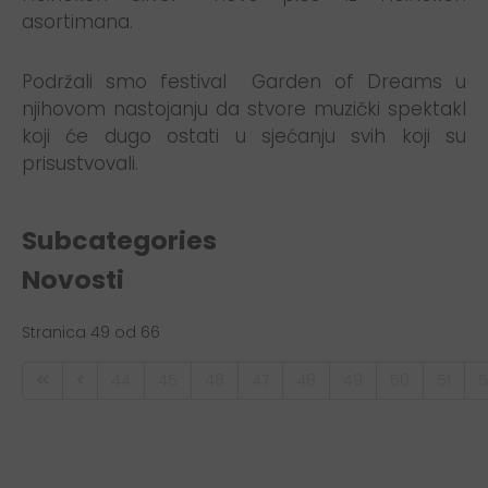
asortimana.
Podržali smo festival Garden of Dreams u
njihovom nastojanju da stvore muzički spektakl
koji će dugo ostati u sjećanju svih koji su
prisustvovali.
Subcategories
Novosti
Stranica 49 od 66
44
45
46
47
48
49
50
51
5