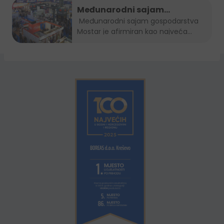
Međunarodni sajam
gospodarstva Mostar 2022.
Međunarodni sajam gospodarstva
Mostar je afirmiran kao najveća...