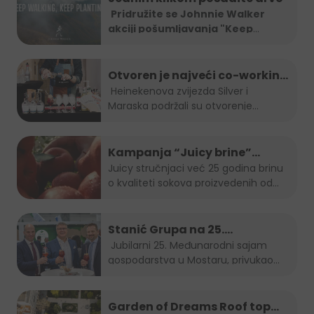
Pridružite se Johnnie Walker
akciji pošumljavanja "Keep
Walking.
...
Otvoren je najveći co-working
space u Sarajevu!
Heinekenova zvijezda Silver i
Maraska podržali su otvorenje...
Kampanja “Juicy brine”
predstavlja omiljeni voćni sok
Juicy stručnjaci već 25 godina brinu
o kvaliteti sokova proizvedenih od
u inovativnom i održivom
najboljeg...
pakiranju
Stanić Grupa na 25.
Međunarodnom sajmu
Jubilarni 25. Međunarodni sajam
gospodarstva u Mostaru, privukao
gospodarstva u Mostaru
je...
Garden of Dreams Roof top