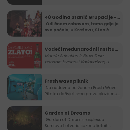
Stanić...
40 Godina Stanić Grupacije -
koncert Severine
Odličnom zabavom, tamo gdje je
sve počelo, u Kreševu, Stanić
Grupa je
...
Vodeći međunarodni institut
za kvalitetu nagradio
Monde Selection iz Bruxellesa
potvrdio izvrsnost Karlovačkog u
...
Karlovačko zlatnom
medaljom
Fresh wave piknik
Na nedavno održanom Fresh Wave
Pikniku doživjeli smo pravu glazbenu...
Garden of Dreams
Garden of Dreams rasplesao
Sarajevo I otvorio sezonu ljetnih...