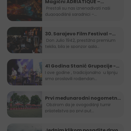
Magični ADRIATIQUE –
posljednja noć SFF-a
Prestali su nas iznenađivati naši
dugogodišnji saradnici –...
30. Sarajevo Film Festival –
Don Julio Gala zabava
Don Julio 1942, prestižna premium
tekila, bila je sponzor gala...
41 Godina Stanić Grupacije -
koncert Indira Forza i Berin
I ove godine , tradicijonalno u lipnju
smo proslavili rodjendan...
Buturović
Prvi međunarodni nogometni
turnir prijateljstva
Obzirom da je ovogodišnji turnir
prijateljstva po prvi put...
Jednim klikom posadite drvo