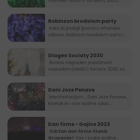
najvrelijih dana u Sarajevu, plato...
Robinzon brodolom party
Kako bi podigli ljestvicu vrhunske
zabave, Robinzon brodolom party i
ove...
Diageo Sociaty 2030
Boreas nagrađen prestižnom
nagradom DIAGEO Society 2030 za...
Dani Joze Penave
Manifestacijom „ Dani Joze Penave „
Kiseljak je i ove godine odao...
Dan firme - Gajice 2023
Održan dan firme Stanić
Grupacije!
Kao i svake godine