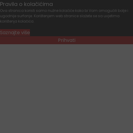
Pravila o kolačićima
Ova stranica koristi samo nužne kolačiće kako bi Vam omogućili bolje i
ugodnije surfanje. Korištenjem web stranice slažete se sa uvjetima
korištenja kolačića.
Saznajte više
Prihvati