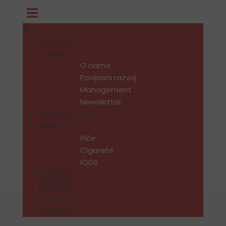
POČETNA
O NAMA
O nama
Povijesni razvoj
Management
Newsletter
DISTRIBUCIJA
BRENDOVI
Piće
Cigarete
IQOS
KARIJERA
NOVOSTI
KONTAKT
WEB SHOP