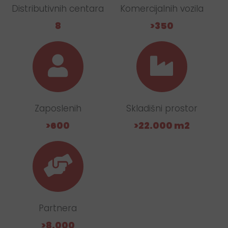
Distributivnih centara
Komercijalnih vozila
8
>350
Zaposlenih
Skladišni prostor
>600
>22.000 m2
Partnera
>8.000