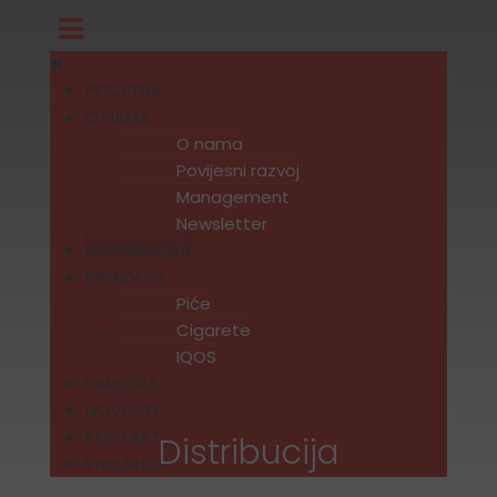
POČETNA
O NAMA
O nama
Povijesni razvoj
Management
Newsletter
DISTRIBUCIJA
BRENDOVI
Piće
Cigarete
IQOS
KARIJERA
NOVOSTI
KONTAKT
Distribucija
WEB SHOP