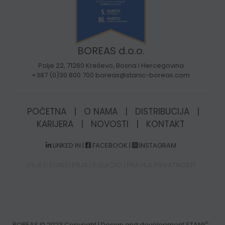
BOREAS d.o.o.
Polje 22, 71260 Kreševo, Bosna i Hercegovina
+387 (0)30 800 700 boreas@stanic-boreas.com
POČETNA
|
O NAMA
|
DISTRIBUCIJA
|
KARIJERA
|
NOVOSTI
|
KONTAKT
LINKED IN
|
FACEBOOK
|
INSTAGRAM
UVJETI KORIŠTENJA
|
KOLAČIĆI
|
PRAVILA PRIVATNOSTI
BOREAS
© 2023 Copyright | Design and development STANIĆ