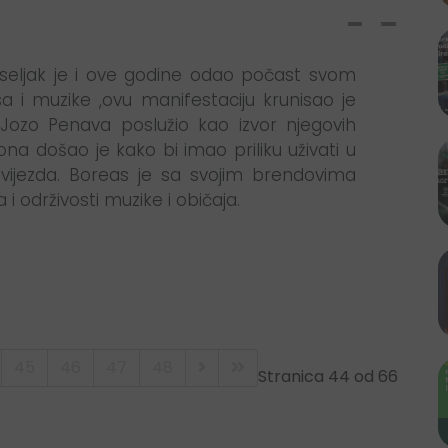
iseljak je i ove godine odao počast svom
a i muzike ,ovu manifestaciju krunisao je
Jozo Penava poslužio kao izvor njegovih
giona došao je kako bi imao priliku uživati u
zvijezda. Boreas je sa svojim brendovima
 i održivosti muzike i običaja.
45
46
47
48
Stranica 44 od 66