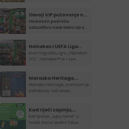
osvježenje, a Laško
...
Osvoji VIP putovanje na
Formula 1 utrku uz
Heineken pokreće
uzbudljivu nagradnu igru
Heineken nagradnu igru
koja vas vodi direktno na
...
Heineken i UEFA Liga
šampiona nagradili
Kroz nagradnu igru „Heineken
UCL“, Heineken® je i ove
ljubitelje nogometa u
godine...
BiH
Maraska Heritage,
Pelinkovac nad
Maraska Heritage, premium je
pelinkovac koji spaja
Pelinkovcima
aromatični pelin...
Kad riječi zapinju,
podrška ne smije: "Juicy
Kampanja „Juicy brine“ u
svojoj trećoj godini fokus
brine" otvara temu
stavlja upravo...