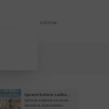
POČETNA
Spremi kofere: Laško
Malt te vodi na Maltu
Ljeto je vrijeme za nova
iskustva, putovanja i