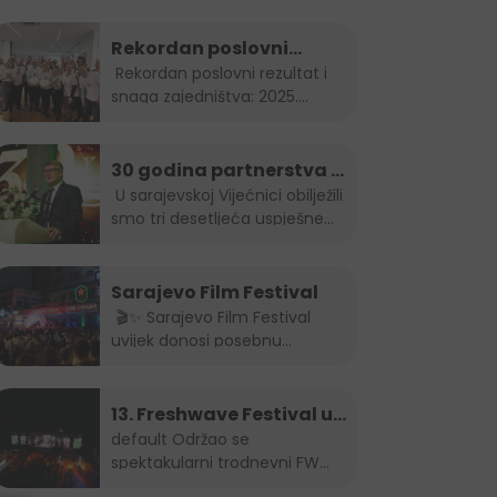
disleksije
Rekordan poslovni
rezultat i snaga
Rekordan poslovni rezultat i
snaga zajedništva: 2025.
zajedništva: 2025.
godina u...
godina u Boreasu
30 godina partnerstva –
Stanić Grupa & HEINEKEN
U sarajevskoj Vijećnici obilježili
smo tri desetljeća uspješne
u BiH
saradnje...
Sarajevo Film Festival
🎬✨ Sarajevo Film Festival
uvijek donosi posebnu
energiju u grad – a brendovi...
13. Freshwave Festival u
Banjoj Luci
default
Održao se
spektakularni trodnevni FW
Festival u Banjoj Luci od...