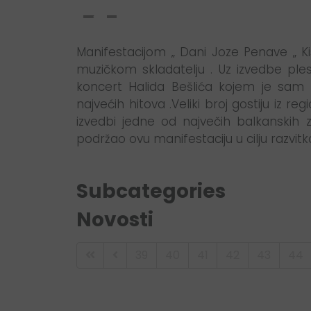
Manifestacijom „ Dani Joze Penave „ K
muzičkom skladatelju . Uz izvedbe ples
koncert Halida Bešlića kojem je sam 
najvećih hitova .Veliki broj gostiju iz re
izvedbi jedne od največih balkanskih 
podržao ovu manifestaciju u cilju razvitka
Subcategories
Novosti
39
40
41
42
43
44