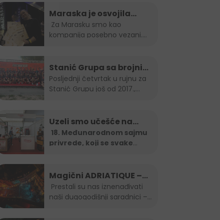
nas vodi...
Maraska je osvojila
Zlatnu plaketu, opet!
Za Marasku smo kao
kompanija posebno vezani.
Posebno jer je to...
Stanić Grupa sa brojnim
timom na B2B run utrci
Posljednji četvrtak u rujnu za
Stanić Grupu još od 2017.,
kada su...
Uzeli smo učešće na…
18. Međunarodnom sajmu
privrede, koji se svake
godine organizira u
...
Magični ADRIATIQUE –
posljednja noć SFF-a
Prestali su nas iznenađivati
naši dugogodišnji saradnici –...