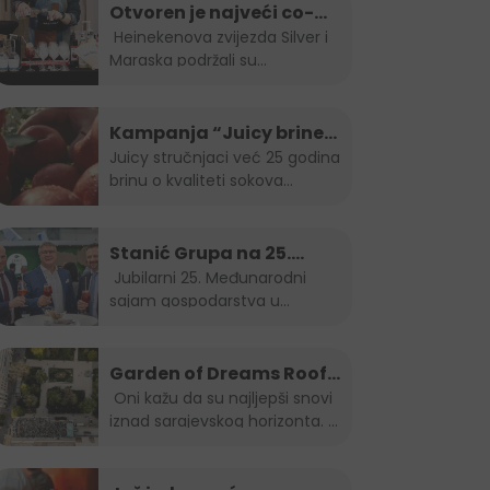
Otvoren je najveći co-
working space u
Heinekenova zvijezda Silver i
Maraska podržali su
Sarajevu!
otvorenje...
Kampanja “Juicy brine”
predstavlja omiljeni
Juicy stručnjaci već 25 godina
brinu o kvaliteti sokova
voćni sok u inovativnom
proizvedenih od najboljeg...
i održivom pakiranju
Stanić Grupa na 25.
Međunarodnom sajmu
Jubilarni 25. Međunarodni
sajam gospodarstva u
gospodarstva u
Mostaru, privukao je...
Mostaru
Garden of Dreams Roof
top Session
Oni kažu da su najljepši snovi
iznad sarajevskog horizonta.
Vrata...