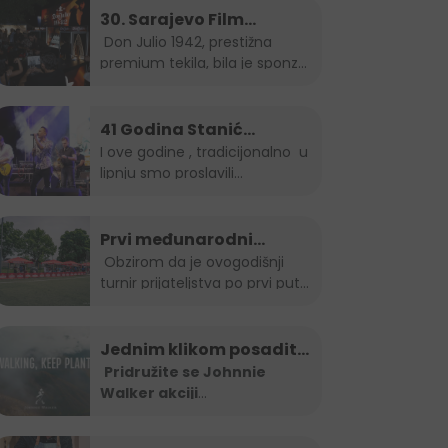
30. Sarajevo Film
Festival – Don Julio Gala
Don Julio 1942, prestižna
premium tekila, bila je sponzor
zabava
gala...
41 Godina Stanić
Grupacije - koncert
I ove godine , tradicijonalno u
lipnju smo proslavili
Indira Forza i Berin
rodjendan...
Buturović
Prvi međunarodni
nogometni turnir
Obzirom da je ovogodišnji
turnir prijateljstva po prvi put...
prijateljstva
Jednim klikom posadite
drvo
Pridružite se Johnnie
Walker akciji
pošumljavanja "Keep
Walking.
...