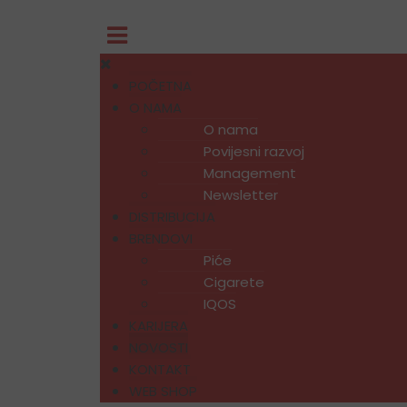
POČETNA
O NAMA
O nama
Povijesni razvoj
Management
Newsletter
DISTRIBUCIJA
BRENDOVI
Piće
Cigarete
IQOS
KARIJERA
NOVOSTI
KONTAKT
WEB SHOP