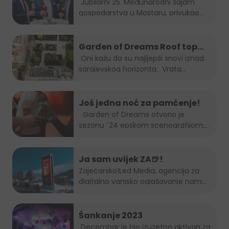
Međunarodnom sajmu
Jubilarni 25. Međunarodni sajam
gospodarstva u Mostaru, privukao
gospodarstva u Mostaru
je...
Garden of Dreams Roof top
Session
Oni kažu da su najljepši snovi iznad
sarajevskog horizonta. Vrata...
Još jedna noć za pamćenje!
Garden of Dreams otvorio je
sezonu ´24 epskom scenografijom,...
Ja sam uvijek ZA🍺!
Zaječarsko!
Led Media
, agencija za
digitalno vanjsko oglašavanje nam
je...
Šankanje 2023
Decembar je bio izuzetno aktivan za