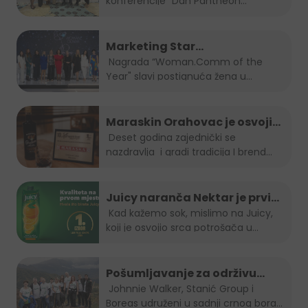
konferencije “Dan Pantheon
računovođa”, Jelena...
Marketing Star
Woman.Comm of the Year za
Nagrada “Woman.Comm of the
Year" slavi postignuća žena u...
2023 je naša direktorica Amra
Skrobo-Berberovic
Maraskin Orahovac je osvojio
zlatnu plaketu na Spirit fest-u
Deset godina zajednički se
nazdravlja i gradi tradicija I brend...
2023
Juicy naranča Nektar je prvi
izbor potrošača u BiH
Kad kažemo sok, mislimo na Juicy,
koji je osvojio srca potrošača u
Bosni...
Pošumljavanje za održivu
budućnost
Johnnie Walker, Stanić Group i
Boreas udruženi u sadnji crnog bora...