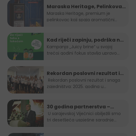
Maraska Heritage, Pelinkovac
nad Pelinkovcima
Maraska Heritage, premium je
pelinkovac koji spaja aromatični
pelin...
Kad riječi zapinju, podrška ne
smije: "Juicy brine" otvara
Kampanja „Juicy brine“ u svojoj
trećoj godini fokus stavlja upravo...
temu disleksije
Rekordan poslovni rezultat i
snaga zajedništva: 2025.
Rekordan poslovni rezultat i snaga
zajedništva: 2025. godina u...
godina u Boreasu
30 godina partnerstva –
Stanić Grupa & HEINEKEN u BiH
U sarajevskoj Vijećnici obilježili smo
tri desetljeća uspješne saradnje...