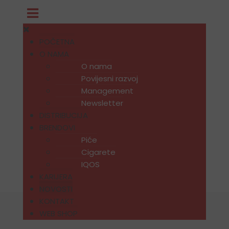
POČETNA
O NAMA
O nama
Povijesni razvoj
Management
Newsletter
DISTRIBUCIJA
BRENDOVI
Piće
Cigarete
IQOS
KARIJERA
NOVOSTI
KONTAKT
WEB SHOP