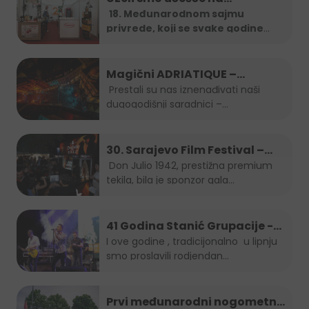
18. Međunarodnom sajmu
privrede, koji se svake godine
organizira u
...
Magični ADRIATIQUE –
posljednja noć SFF-a
Prestali su nas iznenađivati naši
dugogodišnji saradnici –...
30. Sarajevo Film Festival –
Don Julio Gala zabava
Don Julio 1942, prestižna premium
tekila, bila je sponzor gala...
41 Godina Stanić Grupacije -
koncert Indira Forza i Berin
I ove godine , tradicijonalno u lipnju
smo proslavili rodjendan...
Buturović
Prvi međunarodni nogometni