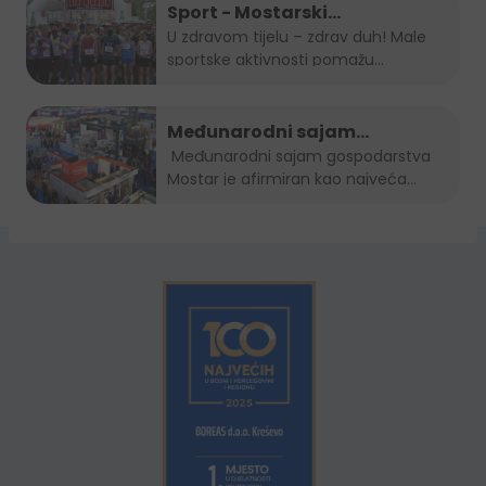
Sport - Mostarski
polumaraton, Sara 5K, Zenički
U zdravom tijelu – zdrav duh! Male
sportske aktivnosti pomažu...
cener i Kiseljak open
Međunarodni sajam
gospodarstva Mostar 2022.
Međunarodni sajam gospodarstva
Mostar je afirmiran kao najveća...