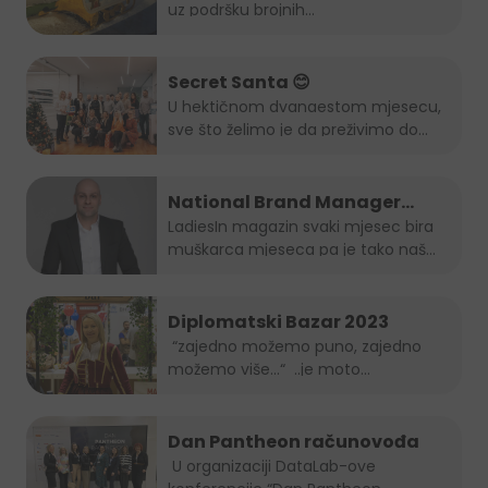
uz podršku brojnih...
Secret Santa 😊
U hektičnom dvanaestom mjesecu,
sve što želimo je da preživimo do...
National Brand Manager
Juicy-ja je muškarac mjeseca
LadiesIn magazin svaki mjesec bira
muškarca mjeseca pa je tako naš...
po izboru LadiesIn magazina!
Diplomatski Bazar 2023
“zajedno možemo puno, zajedno
možemo više…“ ..je moto
ovogodišnjeg...
Dan Pantheon računovođa
U organizaciji DataLab-ove