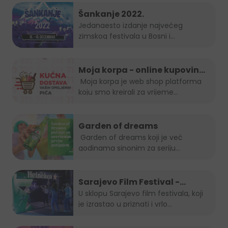
Šankanje 2022.
Jedanaesto izdanje najvećeg
zimskog festivala u Bosni i
Hercegovini, popularno...
Moja korpa - online kupovina
je uvijek in!
Moja korpa je web shop platforma
koju smo kreirali za vrijeme...
Garden of dreams
Garden of dreams koji je već
godinama sinonim za seriju
popularnih...
Sarajevo Film Festival -
Summer Lounge
U sklopu Sarajevo film festivala, koji
je izrastao u priznati i vrlo...