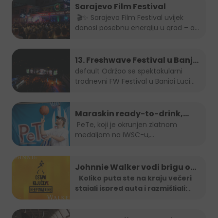
Sarajevo Film Festival
🎬✨ Sarajevo Film Festival uvijek
donosi posebnu energiju u grad – a
brendovi...
13. Freshwave Festival u Banjoj
Luci
default
Održao se spektakularni
trodnevni FW Festival u Banjoj Luci
od...
Maraskin ready-to-drink,
dobro prepoznatljivi PeTe je
PeTe, koji je okrunjen zlatnom
medaljom na IWSC-u,
na Sarajevo Street Food
najprestižnijem...
Festivalu!
Johnnie Walker vodi brigu o
tebi: Jeftiniji povratak kući
Koliko puta ste na kraju večeri
stajali ispred auta i razmišljali:
taxi vozilima širom BiH
"Ma
...