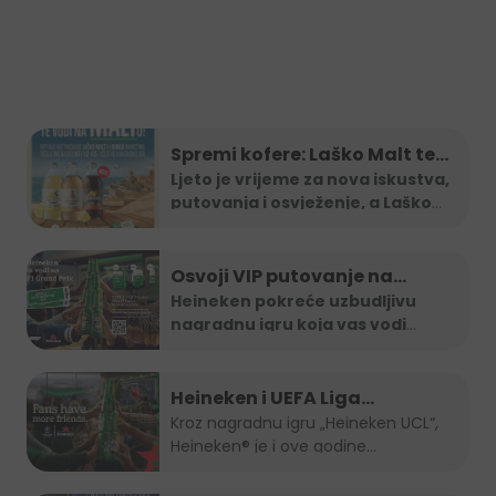
Spremi kofere: Laško Malt te
vodi na Maltu
Ljeto je vrijeme za nova iskustva,
putovanja i osvježenje, a Laško
...
Osvoji VIP putovanje na
Formula 1 utrku uz Heineken
Heineken pokreće uzbudljivu
nagradnu igru koja vas vodi
nagradnu igru
direktno na
...
Heineken i UEFA Liga
šampiona nagradili ljubitelje
Kroz nagradnu igru „Heineken UCL“,
Heineken® je i ove godine...
nogometa u BiH