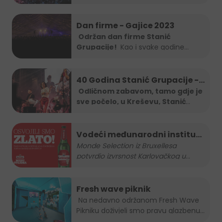
Dan firme - Gajice 2023
Održan dan firme Stanić
Grupacije!
Kao i svake godine
Stanić...
40 Godina Stanić Grupacije -
koncert Severine
Odličnom zabavom, tamo gdje je
sve počelo, u Kreševu, Stanić
Grupa je
...
Vodeći međunarodni institut
za kvalitetu nagradio
Monde Selection iz Bruxellesa
potvrdio izvrsnost Karlovačkog u
...
Karlovačko zlatnom
medaljom
Fresh wave piknik
Na nedavno održanom Fresh Wave
Pikniku doživjeli smo pravu glazbenu...