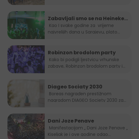
Zabavljali smo se na Heineken
Summer lounge-u
Kao I svake godine za vrijeme
najvrelijih dana u Sarajevu, plato...
Robinzon brodolom party
Kako bi podigli ljestvicu vrhunske
zabave, Robinzon brodolom party i
ove...
Diageo Sociaty 2030
Boreas nagrađen prestižnom
nagradom DIAGEO Society 2030 za...
Dani Joze Penave
Manifestacijom „ Dani Joze Penave „
Kiseljak je i ove godine odao...