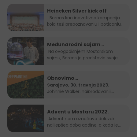
Heineken Silver kick off
Boreas kao inovativna kompanija
koja teži prepoznavanju i poticanju
novih...
Međunarodni sajam
gospodarstva Mostar 2023.
Na ovogodišnjem Mostarskom
sajmu, Boreas je predstavio svoje
brendove...
Obnovimo
bosanskohercegovačke šume
Sarajevo, 30. travnja 2023
. –
Johnnie Walker, najprodavaniji
zajedno – Keep Planting
brend...
Advent u Mostaru 2022.
Advent nam označava dolazak
najljepšeg doba godine, a kada je
Grad Mostar...