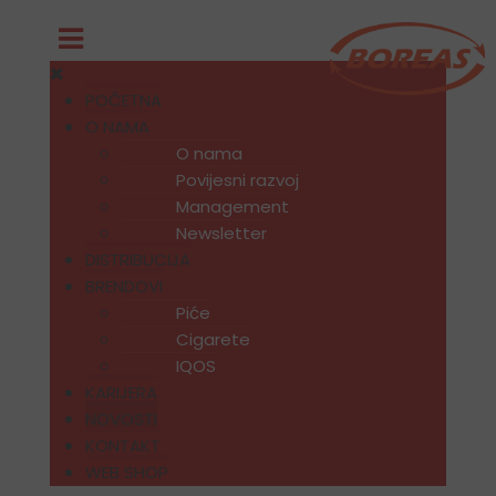
POČETNA
O NAMA
O nama
Povijesni razvoj
Management
Newsletter
DISTRIBUCIJA
BRENDOVI
Piće
Cigarete
IQOS
KARIJERA
NOVOSTI
KONTAKT
WEB SHOP