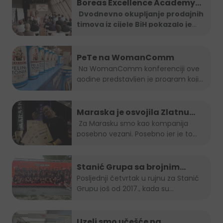
Boreas Excellence Academy
2025
Dvodnevno okupljanje prodajnih
timova iz cijele BiH pokazalo je
...
PeTe na WomanComm
Na WomanComm konferenciji ove
godine predstavljen je program koji
nas vodi...
Maraska je osvojila Zlatnu
plaketu, opet!
Za Marasku smo kao kompanija
posebno vezani. Posebno jer je to...
Stanić Grupa sa brojnim
timom na B2B run utrci
Posljednji četvrtak u rujnu za Stanić
Grupu još od 2017., kada su...
Uzeli smo učešće na…