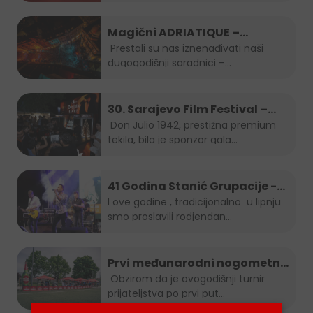
organizira u
...
Magični ADRIATIQUE –
posljednja noć SFF-a
Prestali su nas iznenađivati naši
dugogodišnji saradnici –...
30. Sarajevo Film Festival –
Don Julio Gala zabava
Don Julio 1942, prestižna premium
tekila, bila je sponzor gala...
41 Godina Stanić Grupacije -
koncert Indira Forza i Berin
I ove godine , tradicijonalno u lipnju
smo proslavili rodjendan...
Buturović
Prvi međunarodni nogometni
turnir prijateljstva
Obzirom da je ovogodišnji turnir
prijateljstva po prvi put...