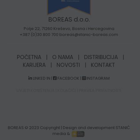
BOREAS d.o.o.
Polje 22, 71260 Kreševo, Bosna i Hercegovina
+387 (0)30 800 700 boreas@stanic-boreas.com
POČETNA
|
O NAMA
|
DISTRIBUCIJA
|
KARIJERA
|
NOVOSTI
|
KONTAKT
LINKED IN
|
FACEBOOK
|
INSTAGRAM
UVJETI KORIŠTENJA
|
KOLAČIĆI
|
PRAVILA PRIVATNOSTI
BOREAS
© 2023 Copyright | Design and development STANIĆ
media &