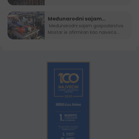
Međunarodni sajam
gospodarstva Mostar 2022.
Međunarodni sajam gospodarstva
Mostar je afirmiran kao najveća...