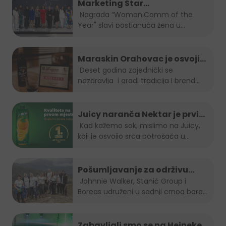
Marketing Star
Woman.Comm of the Year za
Nagrada “Woman.Comm of the
Year" slavi postignuća žena u...
2023 je naša direktorica Amra
Skrobo-Berberovic
Maraskin Orahovac je osvojio
zlatnu plaketu na Spirit fest-u
Deset godina zajednički se
nazdravlja i gradi tradicija I brend...
2023
Juicy naranča Nektar je prvi
izbor potrošača u BiH
Kad kažemo sok, mislimo na Juicy,
koji je osvojio srca potrošača u
Bosni...
Pošumljavanje za održivu
budućnost
Johnnie Walker, Stanić Group i
Boreas udruženi u sadnji crnog bora...
Zabavljali smo se na Heineken