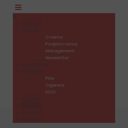
POČETNA
O NAMA
O nama
Povijesni razvoj
Management
Newsletter
DISTRIBUCIJA
BRENDOVI
Piće
Cigarete
IQOS
KARIJERA
NOVOSTI
KONTAKT
WEB SHOP