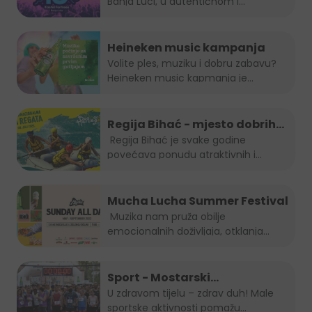
Banja Luci, u autentičnom i...
Heineken music kampanja
Volite ples, muziku i dobru zabavu?
Heineken music kapmanja je...
Regija Bihać - mjesto dobrih
evenata
Regija Bihać je svake godine
povećava ponudu atraktivnih i...
Mucha Lucha Summer Festival
Muzika nam pruža obilje
emocionalnih doživljaja, otklanja
osjećaj...
Sport - Mostarski
polumaraton, Sara 5K, Zenički
U zdravom tijelu – zdrav duh! Male
sportske aktivnosti pomažu...
cener i Kiseljak open