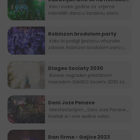
Summer lounge-u
Kao I svake godine za vrijeme
najvrelijih dana u Sarajevu, plato...
Robinzon brodolom party
Kako bi podigli ljestvicu vrhunske
zabave, Robinzon brodolom party i
ove...
Diageo Sociaty 2030
Boreas nagrađen prestižnom
nagradom DIAGEO Society 2030 za...
Dani Joze Penave
Manifestacijom „ Dani Joze Penave „
Kiseljak je i ove godine odao...
Dan firme - Gajice 2023