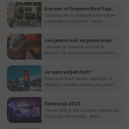
Garden of Dreams Roof top
Session
Oni kažu da su najljepši snovi iznad
sarajevskog horizonta. Vrata...
Još jedna noć za pamćenje!
Garden of Dreams otvorio je
sezonu ´24 epskom scenografijom,...
Ja sam uvijek ZA🍺!
Zaječarsko!
Led Media
, agencija za
digitalno vanjsko oglašavanje nam
je...
Šankanje 2023
Decembar je bio izuzetno aktivan za
nas i našu kompaniju. Razni...