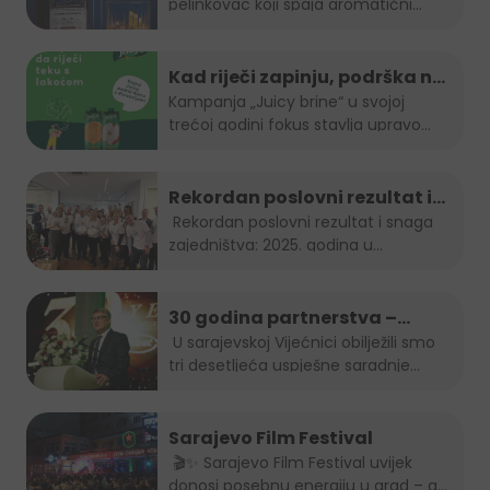
pelinkovac koji spaja aromatični
pelin...
Kad riječi zapinju, podrška ne
smije: "Juicy brine" otvara
Kampanja „Juicy brine“ u svojoj
trećoj godini fokus stavlja upravo...
temu disleksije
Rekordan poslovni rezultat i
snaga zajedništva: 2025.
Rekordan poslovni rezultat i snaga
zajedništva: 2025. godina u...
godina u Boreasu
30 godina partnerstva –
Stanić Grupa & HEINEKEN u BiH
U sarajevskoj Vijećnici obilježili smo
tri desetljeća uspješne saradnje...
Sarajevo Film Festival
🎬✨ Sarajevo Film Festival uvijek
donosi posebnu energiju u grad – a