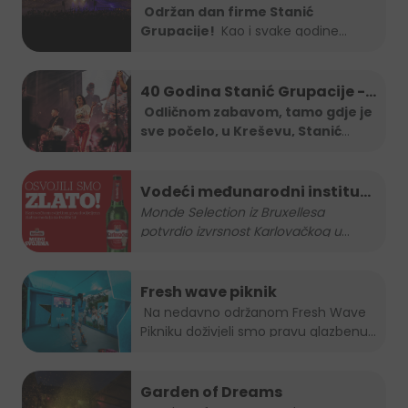
Održan dan firme Stanić
Grupacije!
Kao i svake godine
Stanić...
40 Godina Stanić Grupacije -
koncert Severine
Odličnom zabavom, tamo gdje je
sve počelo, u Kreševu, Stanić
Grupa je
...
Vodeći međunarodni institut
za kvalitetu nagradio
Monde Selection iz Bruxellesa
potvrdio izvrsnost Karlovačkog u
...
Karlovačko zlatnom
medaljom
Fresh wave piknik
Na nedavno održanom Fresh Wave
Pikniku doživjeli smo pravu glazbenu...
Garden of Dreams