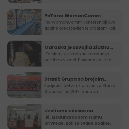
PeTe na WomanComm
Na WomanComm konferenciji ove
godine predstavljen je program koji
nas vodi...
Maraska je osvojila Zlatnu
plaketu, opet!
Za Marasku smo kao kompanija
posebno vezani. Posebno jer je to...
Stanić Grupa sa brojnim
timom na B2B run utrci
Posljednji četvrtak u rujnu za Stanić
Grupu još od 2017., kada su...
Uzeli smo učešće na…
18. Međunarodnom sajmu
privrede, koji se svake godine