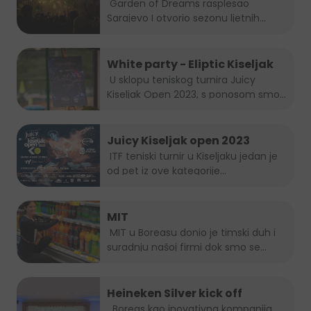
Garden of Dreams rasplesao
Sarajevo I otvorio sezonu ljetnih...
White party - Eliptic Kiseljak
U sklopu teniskog turnira Juicy
Kiseljak Open 2023, s ponosom smo...
Juicy Kiseljak open 2023
ITF teniski turnir u Kiseljaku jedan je
od pet iz ove kategorije...
MIT
MIT u Boreasu donio je timski duh i
suradnju našoj firmi dok smo se...
Heineken Silver kick off
Boreas kao inovativna kompanija