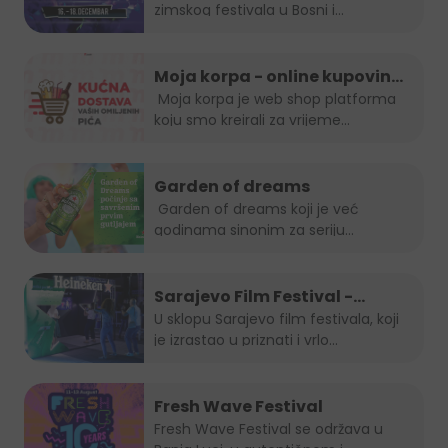
zimskog festivala u Bosni i
Hercegovini, popularno...
Moja korpa - online kupovina
je uvijek in!
Moja korpa je web shop platforma
koju smo kreirali za vrijeme...
Garden of dreams
Garden of dreams koji je već
godinama sinonim za seriju
popularnih...
Sarajevo Film Festival -
Summer Lounge
U sklopu Sarajevo film festivala, koji
je izrastao u priznati i vrlo...
Fresh Wave Festival
Fresh Wave Festival se održava u