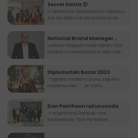
Secret Santa 😊
U hektičnom dvanaestom mjesecu,
sve što želimo je da preživimo do...
National Brand Manager
Juicy-ja je muškarac mjeseca
LadiesIn magazin svaki mjesec bira
muškarca mjeseca pa je tako naš...
po izboru LadiesIn magazina!
Diplomatski Bazar 2023
“zajedno možemo puno, zajedno
možemo više…“ ..je moto
ovogodišnjeg...
Dan Pantheon računovođa
U organizaciji DataLab-ove
konferencije “Dan Pantheon
računovođa”, Jelena...