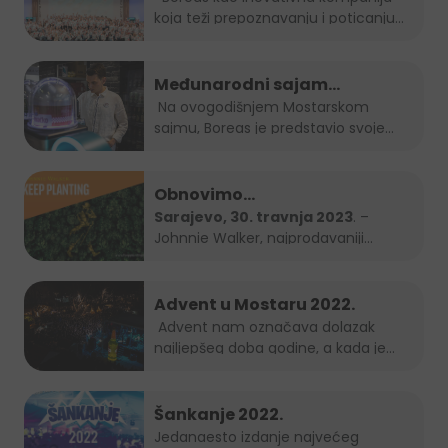
koja teži prepoznavanju i poticanju
novih...
Međunarodni sajam
gospodarstva Mostar 2023.
Na ovogodišnjem Mostarskom
sajmu, Boreas je predstavio svoje
brendove...
Obnovimo
bosanskohercegovačke šume
Sarajevo, 30. travnja 2023
. –
Johnnie Walker, najprodavaniji
zajedno – Keep Planting
brend...
Advent u Mostaru 2022.
Advent nam označava dolazak
najljepšeg doba godine, a kada je
Grad Mostar...
Šankanje 2022.
Jedanaesto izdanje najvećeg