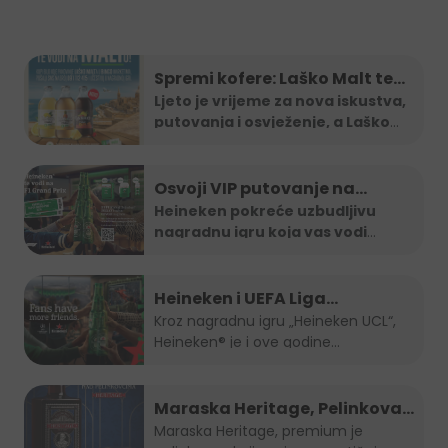
Spremi kofere: Laško Malt te
vodi na Maltu
Ljeto je vrijeme za nova iskustva,
putovanja i osvježenje, a Laško
...
Osvoji VIP putovanje na
Formula 1 utrku uz Heineken
Heineken pokreće uzbudljivu
nagradnu igru koja vas vodi
nagradnu igru
direktno na
...
Heineken i UEFA Liga
šampiona nagradili ljubitelje
Kroz nagradnu igru „Heineken UCL“,
Heineken® je i ove godine...
nogometa u BiH
Maraska Heritage, Pelinkovac
nad Pelinkovcima
Maraska Heritage, premium je