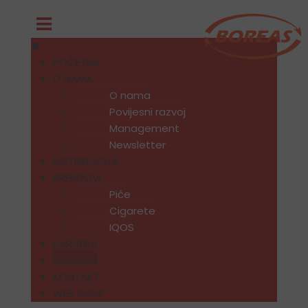
POČETNA
O NAMA
O nama
Povijesni razvoj
Management
Newsletter
DISTRIBUCIJA
BRENDOVI
Piće
Cigarete
IQOS
KARIJERA
NOVOSTI
KONTAKT
WEB SHOP