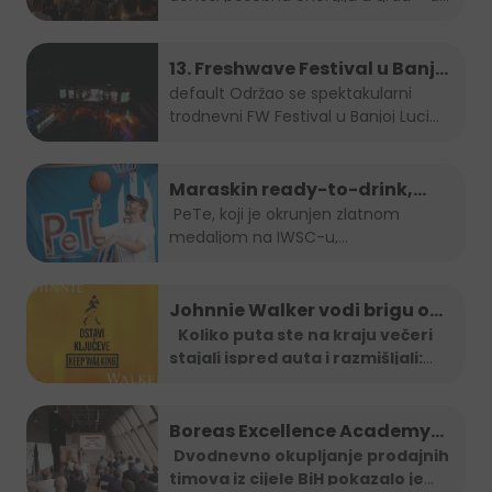
brendovi...
13. Freshwave Festival u Banjoj
Luci
default
Održao se spektakularni
trodnevni FW Festival u Banjoj Luci
od...
Maraskin ready-to-drink,
dobro prepoznatljivi PeTe je
PeTe, koji je okrunjen zlatnom
medaljom na IWSC-u,
na Sarajevo Street Food
najprestižnijem...
Festivalu!
Johnnie Walker vodi brigu o
tebi: Jeftiniji povratak kući
Koliko puta ste na kraju večeri
stajali ispred auta i razmišljali:
taxi vozilima širom BiH
"Ma
...
Boreas Excellence Academy
2025
Dvodnevno okupljanje prodajnih
timova iz cijele BiH pokazalo je
...