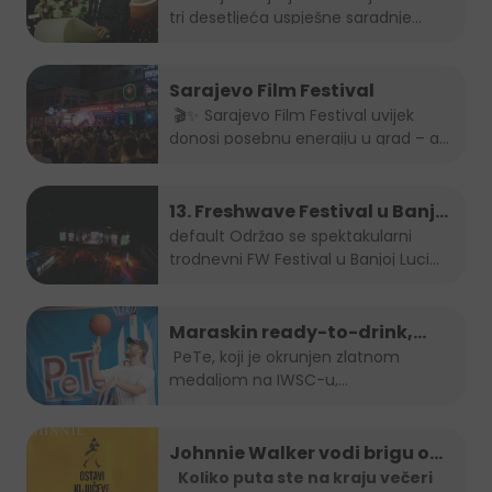
tri desetljeća uspješne saradnje...
Sarajevo Film Festival
🎬✨ Sarajevo Film Festival uvijek
donosi posebnu energiju u grad – a
brendovi...
13. Freshwave Festival u Banjoj
Luci
default
Održao se spektakularni
trodnevni FW Festival u Banjoj Luci
od...
Maraskin ready-to-drink,
dobro prepoznatljivi PeTe je
PeTe, koji je okrunjen zlatnom
medaljom na IWSC-u,
na Sarajevo Street Food
najprestižnijem...
Festivalu!
Johnnie Walker vodi brigu o
tebi: Jeftiniji povratak kući
Koliko puta ste na kraju večeri