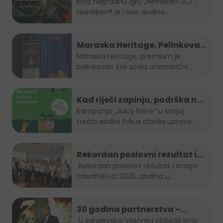
šampiona nagradili ljubitelje
Kroz nagradnu igru „Heineken UCL“,
Heineken® je i ove godine...
nogometa u BiH
Maraska Heritage, Pelinkovac
nad Pelinkovcima
Maraska Heritage, premium je
pelinkovac koji spaja aromatični
pelin...
Kad riječi zapinju, podrška ne
smije: "Juicy brine" otvara
Kampanja „Juicy brine“ u svojoj
trećoj godini fokus stavlja upravo...
temu disleksije
Rekordan poslovni rezultat i
snaga zajedništva: 2025.
Rekordan poslovni rezultat i snaga
zajedništva: 2025. godina u...
godina u Boreasu
30 godina partnerstva –
Stanić Grupa & HEINEKEN u BiH
U sarajevskoj Vijećnici obilježili smo