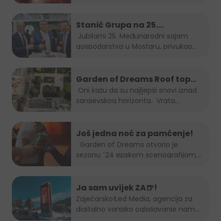
najboljeg...
pakiranju
Stanić Grupa na 25.
Međunarodnom sajmu
Jubilarni 25. Međunarodni sajam
gospodarstva u Mostaru, privukao
gospodarstva u Mostaru
je...
Garden of Dreams Roof top
Session
Oni kažu da su najljepši snovi iznad
sarajevskog horizonta. Vrata...
Još jedna noć za pamćenje!
Garden of Dreams otvorio je
sezonu ´24 epskom scenografijom,...
Ja sam uvijek ZA🍺!
Zaječarsko!
Led Media
, agencija za
digitalno vanjsko oglašavanje nam
je...