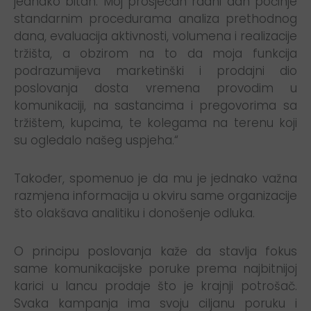
jednako bitan. Moj prosječan radni dan počinje
standarnim procedurama analiza prethodnog
dana, evaluacija aktivnosti, volumena i realizacije
tržišta, a obzirom na to da moja funkcija
podrazumijeva marketinški i prodajni dio
poslovanja dosta vremena provodim u
komunikaciji, na sastancima i pregovorima sa
tržištem, kupcima, te kolegama na terenu koji
su ogledalo našeg uspjeha.“
Također, spomenuo je da mu je jednako važna
razmjena informacija u okviru same organizacije
što olakšava analitiku i donošenje odluka.
O principu poslovanja kaže da stavlja fokus
same komunikacijske poruke prema najbitnijoj
karici u lancu prodaje što je krajnji potrošač.
Svaka kampanja ima svoju ciljanu poruku i