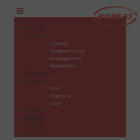
POČETNA
O NAMA
O nama
Povijesni razvoj
Management
Newsletter
DISTRIBUCIJA
BRENDOVI
Piće
Cigarete
IQOS
KARIJERA
NOVOSTI
KONTAKT
WEB SHOP