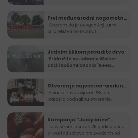
Prvi međunarodni nogometni
turnir prijateljstva
Obzirom da je ovogodišnji turnir
prijateljstva po prvi put...
Jednim klikom posadite drvo
Pridružite se Johnnie Walker
akciji pošumljavanja "Keep
Walking.
...
Otvoren je najveći co-working
space u Sarajevu!
Heinekenova zvijezda Silver i
Maraska podržali su otvorenje...
Kampanja “Juicy brine”
predstavlja omiljeni voćni sok
Juicy stručnjaci već 25 godina brinu
o kvaliteti sokova proizvedenih od
u inovativnom i održivom