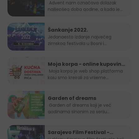
Advent nam označava dolazak
najljepšeg doba godine, a kada je
Grad Mostar...
Šankanje 2022.
Jedanaesto izdanje najvećeg
zimskog festivala u Bosni i
Hercegovini, popularno...
Moja korpa - online kupovina
je uvijek in!
Moja korpa je web shop platforma
koju smo kreirali za vrijeme...
Garden of dreams
Garden of dreams koji je već
godinama sinonim za seriju
popularnih...
Sarajevo Film Festival -