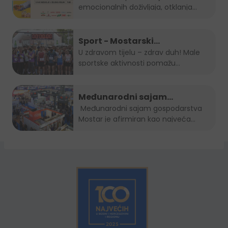
emocionalnih doživljaja, otklanja
osjećaj...
Sport - Mostarski
polumaraton, Sara 5K, Zenički
U zdravom tijelu – zdrav duh! Male
sportske aktivnosti pomažu...
cener i Kiseljak open
Međunarodni sajam
gospodarstva Mostar 2022.
Međunarodni sajam gospodarstva
Mostar je afirmiran kao najveća...