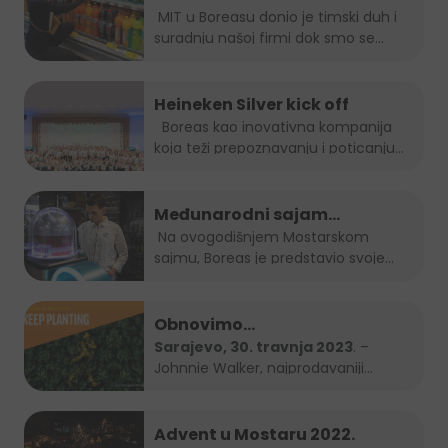
MIT u Boreasu donio je timski duh i
suradnju našoj firmi dok smo se...
Heineken Silver kick off
Boreas kao inovativna kompanija
koja teži prepoznavanju i poticanju
novih...
Međunarodni sajam
gospodarstva Mostar 2023.
Na ovogodišnjem Mostarskom
sajmu, Boreas je predstavio svoje
brendove...
Obnovimo
bosanskohercegovačke šume
Sarajevo, 30. travnja 2023
. –
Johnnie Walker, najprodavaniji
zajedno – Keep Planting
brend...
Advent u Mostaru 2022.