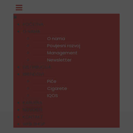
POČETNA
O NAMA
O nama
Povijesni razvoj
Management
Newsletter
DISTRIBUCIJA
BRENDOVI
Piće
Cigarete
IQOS
KARIJERA
NOVOSTI
KONTAKT
WEB SHOP