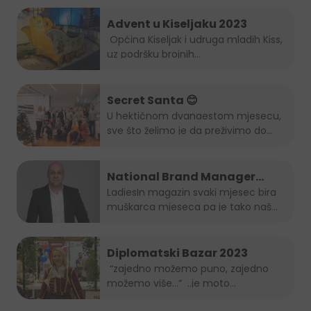
Advent u Kiseljaku 2023
Općina Kiseljak i udruga mladih Kiss,
uz podršku brojnih...
Secret Santa 😊
U hektičnom dvanaestom mjesecu,
sve što želimo je da preživimo do...
National Brand Manager
Juicy-ja je muškarac mjeseca
LadiesIn magazin svaki mjesec bira
muškarca mjeseca pa je tako naš...
po izboru LadiesIn magazina!
Diplomatski Bazar 2023
“zajedno možemo puno, zajedno
možemo više…“ ..je moto
ovogodišnjeg...