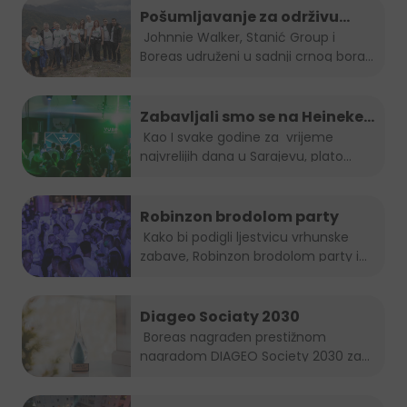
Pošumljavanje za održivu
budućnost
Johnnie Walker, Stanić Group i
Boreas udruženi u sadnji crnog bora...
Zabavljali smo se na Heineken
Summer lounge-u
Kao I svake godine za vrijeme
najvrelijih dana u Sarajevu, plato...
Robinzon brodolom party
Kako bi podigli ljestvicu vrhunske
zabave, Robinzon brodolom party i
ove...
Diageo Sociaty 2030
Boreas nagrađen prestižnom
nagradom DIAGEO Society 2030 za...