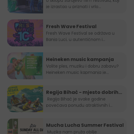
Summer Lounge
U sklopu Sarajevo film festivala, koji
je izrastao u priznati i vrlo...
Fresh Wave Festival
Fresh Wave Festival se održava u
Banja Luci, u autentičnom i...
Heineken music kampanja
Volite ples, muziku i dobru zabavu?
Heineken music kapmanja je...
Regija Bihać - mjesto dobrih
evenata
Regija Bihać je svake godine
povećava ponudu atraktivnih i...
Mucha Lucha Summer Festival
Muzika nam pruža obilje