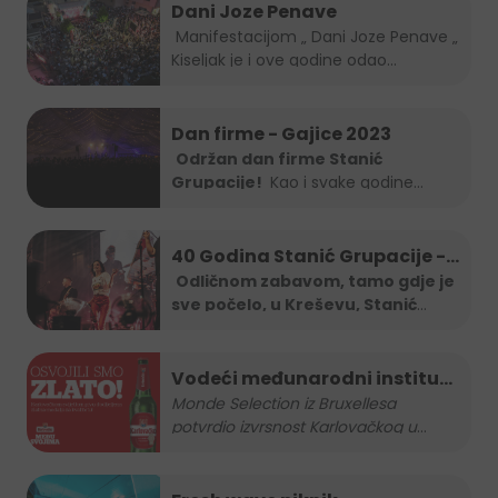
Dani Joze Penave
Manifestacijom „ Dani Joze Penave „
Kiseljak je i ove godine odao...
Dan firme - Gajice 2023
Održan dan firme Stanić
Grupacije!
Kao i svake godine
Stanić...
40 Godina Stanić Grupacije -
koncert Severine
Odličnom zabavom, tamo gdje je
sve počelo, u Kreševu, Stanić
Grupa je
...
Vodeći međunarodni institut
za kvalitetu nagradio
Monde Selection iz Bruxellesa
potvrdio izvrsnost Karlovačkog u
...
Karlovačko zlatnom
medaljom