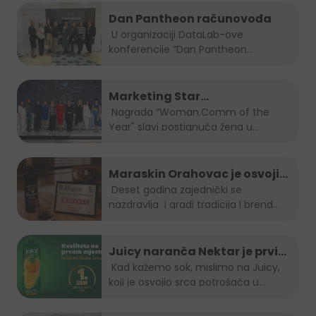
Dan Pantheon računovođa
U organizaciji DataLab-ove
konferencije “Dan Pantheon
računovođa”, Jelena...
Marketing Star
Woman.Comm of the Year za
Nagrada “Woman.Comm of the
Year" slavi postignuća žena u...
2023 je naša direktorica Amra
Skrobo-Berberovic
Maraskin Orahovac je osvojio
zlatnu plaketu na Spirit fest-u
Deset godina zajednički se
nazdravlja i gradi tradicija I brend...
2023
Juicy naranča Nektar je prvi
izbor potrošača u BiH
Kad kažemo sok, mislimo na Juicy,
koji je osvojio srca potrošača u
Bosni...