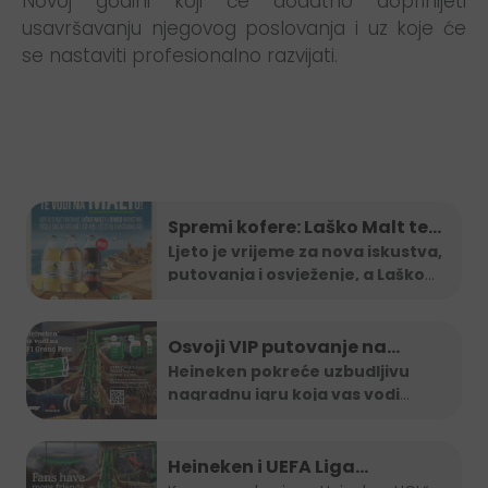
Novoj godini koji će dodatno doprinijeti
usavršavanju njegovog poslovanja i uz koje će
se nastaviti profesionalno razvijati.
Spremi kofere: Laško Malt te
vodi na Maltu
Ljeto je vrijeme za nova iskustva,
putovanja i osvježenje, a Laško
...
Osvoji VIP putovanje na
Formula 1 utrku uz Heineken
Heineken pokreće uzbudljivu
nagradnu igru koja vas vodi
nagradnu igru
direktno na
...
Heineken i UEFA Liga