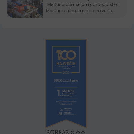
gospodarstva Mostar 2022.
Međunarodni sajam gospodarstva
Mostar je afirmiran kao najveća...
BOREAS d.o.o.