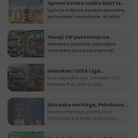
Spremi kofere: Laško Malt te
vodi na Maltu
Ljeto je vrijeme za nova iskustva,
putovanja i osvježenje, a Laško
...
Osvoji VIP putovanje na
Formula 1 utrku uz Heineken
Heineken pokreće uzbudljivu
nagradnu igru koja vas vodi
nagradnu igru
direktno na
...
Heineken i UEFA Liga
šampiona nagradili ljubitelje
Kroz nagradnu igru „Heineken UCL“,
Heineken® je i ove godine...
nogometa u BiH
Maraska Heritage, Pelinkovac
nad Pelinkovcima
Maraska Heritage, premium je
pelinkovac koji spaja aromatični
pelin...