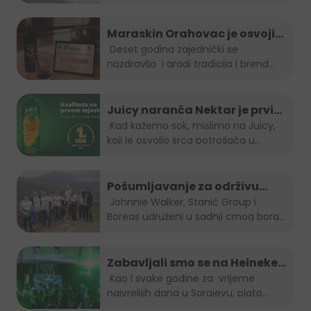
Skrobo-Berberovic
Maraskin Orahovac je osvojio
zlatnu plaketu na Spirit fest-u
Deset godina zajednički se
nazdravlja i gradi tradicija I brend...
2023
Juicy naranča Nektar je prvi
izbor potrošača u BiH
Kad kažemo sok, mislimo na Juicy,
koji je osvojio srca potrošača u
Bosni...
Pošumljavanje za održivu
budućnost
Johnnie Walker, Stanić Group i
Boreas udruženi u sadnji crnog bora...
Zabavljali smo se na Heineken
Summer lounge-u
Kao I svake godine za vrijeme
najvrelijih dana u Sarajevu, plato...