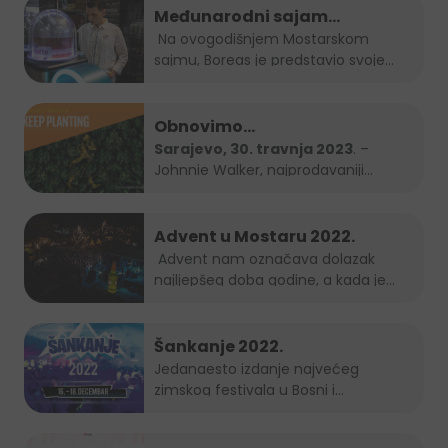
Međunarodni sajam
gospodarstva Mostar 2023.
Na ovogodišnjem Mostarskom
sajmu, Boreas je predstavio svoje
brendove...
Obnovimo
bosanskohercegovačke šume
Sarajevo, 30. travnja 2023
. –
Johnnie Walker, najprodavaniji
zajedno – Keep Planting
brend...
Advent u Mostaru 2022.
Advent nam označava dolazak
najljepšeg doba godine, a kada je
Grad Mostar...
Šankanje 2022.
Jedanaesto izdanje najvećeg
zimskog festivala u Bosni i
Hercegovini, popularno...