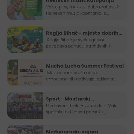
Heineken music kampanja
Volite ples, muziku i dobru zabavu?
Heineken music kapmanja je...
Regija Bihać - mjesto dobrih
evenata
Regija Bihać je svake godine
povećava ponudu atraktivnih i...
Mucha Lucha Summer Festival
Muzika nam pruža obilje
emocionalnih doživljaja, otklanja
osjećaj...
Sport - Mostarski
polumaraton, Sara 5K, Zenički
U zdravom tijelu – zdrav duh! Male
sportske aktivnosti pomažu...
cener i Kiseljak open
Međunarodni sajam