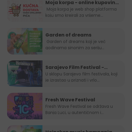
Moja korpa - online kupovina
je uvijek in!
Moja korpa je web shop platforma
koju smo kreirali za vrijeme...
Garden of dreams
Garden of dreams koji je već
godinama sinonim za seriju
popularnih...
Sarajevo Film Festival -
Summer Lounge
U sklopu Sarajevo film festivala, koji
je izrastao u priznati i vrlo...
Fresh Wave Festival
Fresh Wave Festival se održava u
Banja Luci, u autentičnom i...