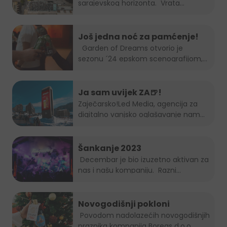
sarajevskog horizonta. Vrata...
Još jedna noć za pamćenje!
Garden of Dreams otvorio je
sezonu ´24 epskom scenografijom,...
Ja sam uvijek ZA🍺!
Zaječarsko!
Led Media
, agencija za
digitalno vanjsko oglašavanje nam
je...
Šankanje 2023
Decembar je bio izuzetno aktivan za
nas i našu kompaniju. Razni...
Novogodišnji pokloni
Povodom nadolazećih novogodišnjih
praznika kompanija Boreas d.o.o....