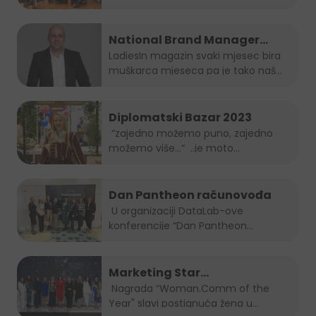
National Brand Manager
Juicy-ja je muškarac mjeseca
LadiesIn magazin svaki mjesec bira
muškarca mjeseca pa je tako naš...
po izboru LadiesIn magazina!
Diplomatski Bazar 2023
“zajedno možemo puno, zajedno
možemo više…“ ..je moto
ovogodišnjeg...
Dan Pantheon računovođa
U organizaciji DataLab-ove
konferencije “Dan Pantheon
računovođa”, Jelena...
Marketing Star
Woman.Comm of the Year za
Nagrada “Woman.Comm of the
Year" slavi postignuća žena u...
2023 je naša direktorica Amra