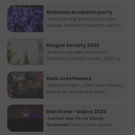
Robinzon brodolom party
Kako bi podigli ljestvicu vrhunske
zabave, Robinzon brodolom party i
ove...
Diageo Sociaty 2030
Boreas nagrađen prestižnom
nagradom DIAGEO Society 2030 za...
Dani Joze Penave
Manifestacijom „ Dani Joze Penave „
Kiseljak je i ove godine odao...
Dan firme - Gajice 2023
Održan dan firme Stanić
Grupacije!
Kao i svake godine
Stanić...