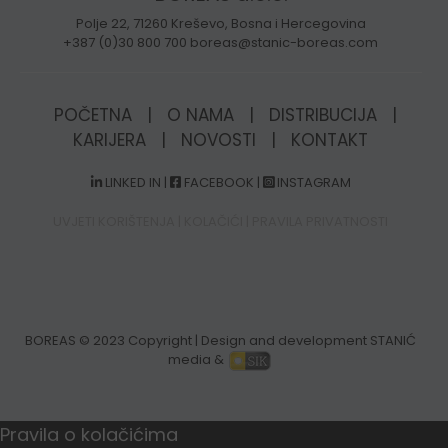
Polje 22, 71260 Kreševo, Bosna i Hercegovina
+387 (0)30 800 700 boreas@stanic-boreas.com
POČETNA
|
O NAMA
|
DISTRIBUCIJA
|
KARIJERA
|
NOVOSTI
|
KONTAKT
LINKED IN
|
FACEBOOK
|
INSTAGRAM
UVJETI KORIŠTENJA
|
KOLAČIĆI
|
PRAVILA PRIVATNOSTI
BOREAS
© 2023 Copyright | Design and development STANIĆ
media &
Pravila o kolačićima