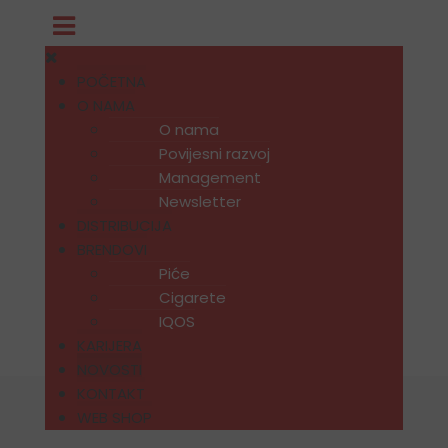
POČETNA
O NAMA
O nama
Povijesni razvoj
Management
Newsletter
DISTRIBUCIJA
BRENDOVI
Piće
Cigarete
IQOS
KARIJERA
NOVOSTI
KONTAKT
WEB SHOP