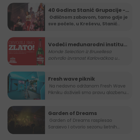
40 Godina Stanić Grupacije -
koncert Severine
Odličnom zabavom, tamo gdje je
sve počelo, u Kreševu, Stanić
Grupa je
...
Vodeći međunarodni institut
za kvalitetu nagradio
Monde Selection iz Bruxellesa
potvrdio izvrsnost Karlovačkog u
...
Karlovačko zlatnom
medaljom
Fresh wave piknik
Na nedavno održanom Fresh Wave
Pikniku doživjeli smo pravu glazbenu...
Garden of Dreams
Garden of Dreams rasplesao
Sarajevo I otvorio sezonu ljetnih...