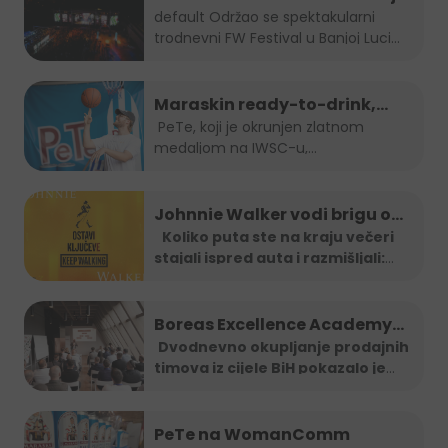
Luci
default
Održao se spektakularni
trodnevni FW Festival u Banjoj Luci
od...
Maraskin ready-to-drink,
dobro prepoznatljivi PeTe je
PeTe, koji je okrunjen zlatnom
medaljom na IWSC-u,
na Sarajevo Street Food
najprestižnijem...
Festivalu!
Johnnie Walker vodi brigu o
tebi: Jeftiniji povratak kući
Koliko puta ste na kraju večeri
stajali ispred auta i razmišljali:
taxi vozilima širom BiH
"Ma
...
Boreas Excellence Academy
2025
Dvodnevno okupljanje prodajnih
timova iz cijele BiH pokazalo je
...
PeTe na WomanComm