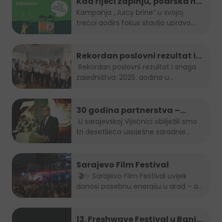
Kad riječi zapinju, podrška ne
smije: "Juicy brine" otvara
Kampanja „Juicy brine“ u svojoj
trećoj godini fokus stavlja upravo...
temu disleksije
Rekordan poslovni rezultat i
snaga zajedništva: 2025.
Rekordan poslovni rezultat i snaga
zajedništva: 2025. godina u...
godina u Boreasu
30 godina partnerstva –
Stanić Grupa & HEINEKEN u BiH
U sarajevskoj Vijećnici obilježili smo
tri desetljeća uspješne saradnje...
Sarajevo Film Festival
🎬✨ Sarajevo Film Festival uvijek
donosi posebnu energiju u grad – a
brendovi...
13. Freshwave Festival u Banjoj