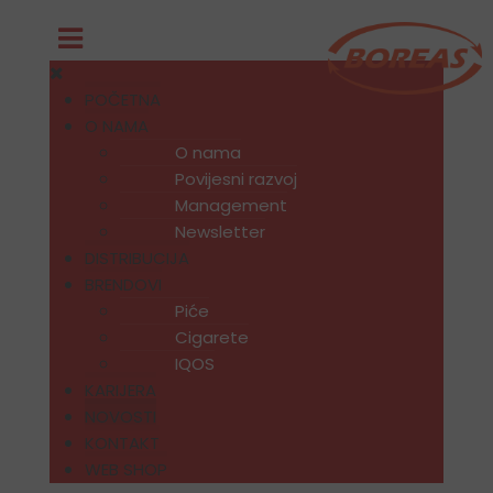
POČETNA
O NAMA
O nama
Povijesni razvoj
Management
Newsletter
DISTRIBUCIJA
BRENDOVI
Piće
Cigarete
IQOS
KARIJERA
NOVOSTI
KONTAKT
WEB SHOP