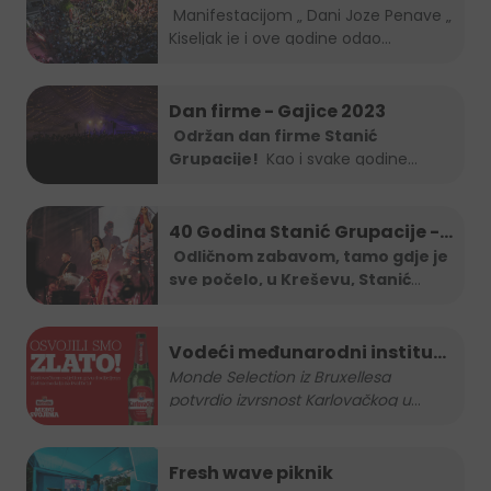
Manifestacijom „ Dani Joze Penave „
Kiseljak je i ove godine odao...
Dan firme - Gajice 2023
Održan dan firme Stanić
Grupacije!
Kao i svake godine
Stanić...
40 Godina Stanić Grupacije -
koncert Severine
Odličnom zabavom, tamo gdje je
sve počelo, u Kreševu, Stanić
Grupa je
...
Vodeći međunarodni institut
za kvalitetu nagradio
Monde Selection iz Bruxellesa
potvrdio izvrsnost Karlovačkog u
...
Karlovačko zlatnom
medaljom
Fresh wave piknik