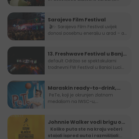
Sarajevo Film Festival
🎬✨ Sarajevo Film Festival uvijek
donosi posebnu energiju u grad – a
brendovi...
13. Freshwave Festival u Banjoj
Luci
default
Održao se spektakularni
trodnevni FW Festival u Banjoj Luci
od...
Maraskin ready-to-drink,
dobro prepoznatljivi PeTe je
PeTe, koji je okrunjen zlatnom
medaljom na IWSC-u,
na Sarajevo Street Food
najprestižnijem...
Festivalu!
Johnnie Walker vodi brigu o
tebi: Jeftiniji povratak kući
Koliko puta ste na kraju večeri
stajali ispred auta i razmišljali:
taxi vozilima širom BiH