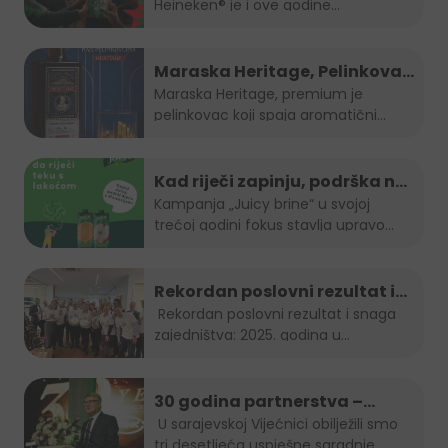
Heineken® je i ove godine...
nogometa u BiH
Maraska Heritage, Pelinkovac
nad Pelinkovcima
Maraska Heritage, premium je
pelinkovac koji spaja aromatični
pelin...
Kad riječi zapinju, podrška ne
smije: "Juicy brine" otvara
Kampanja „Juicy brine“ u svojoj
trećoj godini fokus stavlja upravo...
temu disleksije
Rekordan poslovni rezultat i
snaga zajedništva: 2025.
Rekordan poslovni rezultat i snaga
zajedništva: 2025. godina u...
godina u Boreasu
30 godina partnerstva –
Stanić Grupa & HEINEKEN u BiH
U sarajevskoj Vijećnici obilježili smo
tri desetljeća uspješne saradnje...