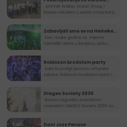
budućnost
Johnnie Walker, Stanić Group i
Boreas udruženi u sadnji crnog bora...
Zabavljali smo se na Heineken
Summer lounge-u
Kao I svake godine za vrijeme
najvrelijih dana u Sarajevu, plato...
Robinzon brodolom party
Kako bi podigli ljestvicu vrhunske
zabave, Robinzon brodolom party i
ove...
Diageo Sociaty 2030
Boreas nagrađen prestižnom
nagradom DIAGEO Society 2030 za...
Dani Joze Penave