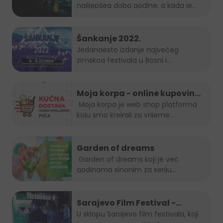
najljepšeg doba godine, a kada je
Grad Mostar...
Šankanje 2022.
Jedanaesto izdanje najvećeg
zimskog festivala u Bosni i
Hercegovini, popularno...
Moja korpa - online kupovina
je uvijek in!
Moja korpa je web shop platforma
koju smo kreirali za vrijeme...
Garden of dreams
Garden of dreams koji je već
godinama sinonim za seriju
popularnih...
Sarajevo Film Festival -
Summer Lounge
U sklopu Sarajevo film festivala, koji