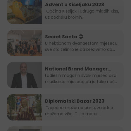
Advent u Kiseljaku 2023
Općina Kiseljak i udruga mladih Kiss,
uz podršku brojnih...
Secret Santa 😊
U hektičnom dvanaestom mjesecu,
sve što želimo je da preživimo do...
National Brand Manager
Juicy-ja je muškarac mjeseca
LadiesIn magazin svaki mjesec bira
muškarca mjeseca pa je tako naš...
po izboru LadiesIn magazina!
Diplomatski Bazar 2023
“zajedno možemo puno, zajedno
možemo više…“ ..je moto
ovogodišnjeg...