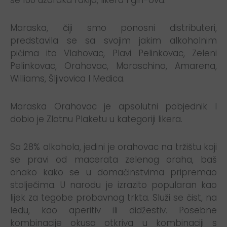
se 160 uzoraka rakija, likera I gin-ova.
Maraska, čiji smo ponosni distributeri,
predstavila se sa svojim jakim alkoholnim
pićima ito Vlahovac, Plavi Pelinkovac, Zeleni
Pelinkovac, Orahovac, Maraschino, Amarena,
Williams, Šljivovica I Medica.
Maraska Orahovac je apsolutni pobjednik I
dobio je Zlatnu Plaketu u kategoriji likera.
Sa 28% alkohola, jedini je orahovac na tržištu koji
se pravi od macerata zelenog oraha, baš
onako kako se u domaćinstvima pripremao
stoljećima. U narodu je izrazito popularan kao
lijek za tegobe probavnog trkta. Služi se čist, na
ledu, kao aperitiv ili didžestiv. Posebne
kombinacije okusa otkriva u kombinaciji s