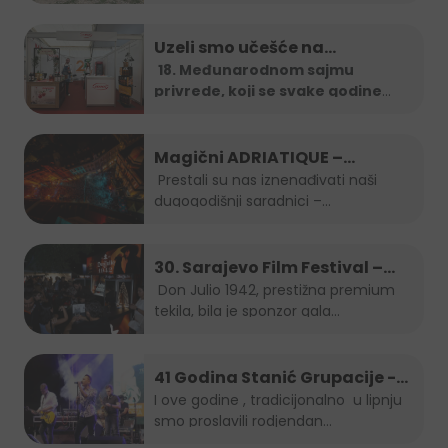
Uzeli smo učešće na…
18. Međunarodnom sajmu
privrede, koji se svake godine
organizira u
...
Magični ADRIATIQUE –
posljednja noć SFF-a
Prestali su nas iznenađivati naši
dugogodišnji saradnici –...
30. Sarajevo Film Festival –
Don Julio Gala zabava
Don Julio 1942, prestižna premium
tekila, bila je sponzor gala...
41 Godina Stanić Grupacije -
koncert Indira Forza i Berin
I ove godine , tradicijonalno u lipnju
smo proslavili rodjendan...
Buturović