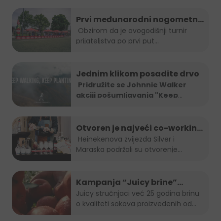
Prvi međunarodni nogometni
turnir prijateljstva
Obzirom da je ovogodišnji turnir
prijateljstva po prvi put...
Jednim klikom posadite drvo
Pridružite se Johnnie Walker
akciji pošumljavanja "Keep
Walking.
...
Otvoren je najveći co-working
space u Sarajevu!
Heinekenova zvijezda Silver i
Maraska podržali su otvorenje...
Kampanja “Juicy brine”
predstavlja omiljeni voćni sok
Juicy stručnjaci već 25 godina brinu
o kvaliteti sokova proizvedenih od
u inovativnom i održivom
najboljeg...
pakiranju