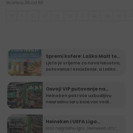
Stranica 38 od 66
33
34
35
36
37
38
39
40
4
Spremi kofere: Laško Malt te
vodi na Maltu
Ljeto je vrijeme za nova iskustva,
putovanja i osvježenje, a Laško
...
Osvoji VIP putovanje na
Formula 1 utrku uz Heineken
Heineken pokreće uzbudljivu
nagradnu igru koja vas vodi
nagradnu igru
direktno na
...
Heineken i UEFA Liga
šampiona nagradili ljubitelje
Kroz nagradnu igru „Heineken UCL“,