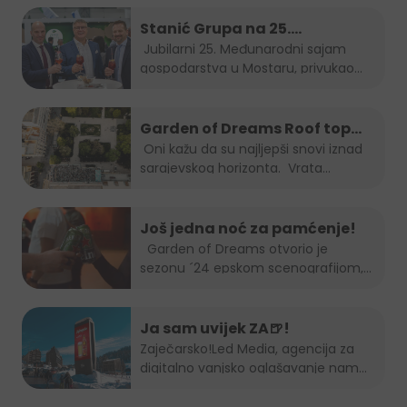
Stanić Grupa na 25.
Međunarodnom sajmu
Jubilarni 25. Međunarodni sajam
gospodarstva u Mostaru, privukao
gospodarstva u Mostaru
je...
Garden of Dreams Roof top
Session
Oni kažu da su najljepši snovi iznad
sarajevskog horizonta. Vrata...
Još jedna noć za pamćenje!
Garden of Dreams otvorio je
sezonu ´24 epskom scenografijom,...
Ja sam uvijek ZA🍺!
Zaječarsko!
Led Media
, agencija za
digitalno vanjsko oglašavanje nam
je...