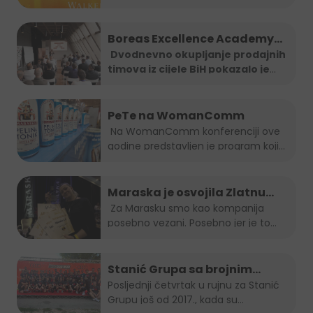
"Ma
...
Boreas Excellence Academy
2025
Dvodnevno okupljanje prodajnih
timova iz cijele BiH pokazalo je
...
PeTe na WomanComm
Na WomanComm konferenciji ove
godine predstavljen je program koji
nas vodi...
Maraska je osvojila Zlatnu
plaketu, opet!
Za Marasku smo kao kompanija
posebno vezani. Posebno jer je to...
Stanić Grupa sa brojnim
timom na B2B run utrci
Posljednji četvrtak u rujnu za Stanić
Grupu još od 2017., kada su...