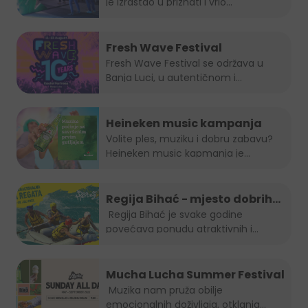
je izrastao u priznati i vrlo...
Fresh Wave Festival
Fresh Wave Festival se održava u
Banja Luci, u autentičnom i...
Heineken music kampanja
Volite ples, muziku i dobru zabavu?
Heineken music kapmanja je...
Regija Bihać - mjesto dobrih
evenata
Regija Bihać je svake godine
povećava ponudu atraktivnih i...
Mucha Lucha Summer Festival
Muzika nam pruža obilje
emocionalnih doživljaja, otklanja