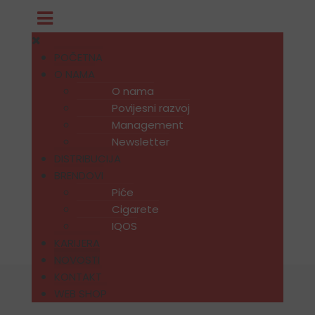
POČETNA
O NAMA
O nama
Povijesni razvoj
Management
Newsletter
DISTRIBUCIJA
BRENDOVI
Piće
Cigarete
IQOS
KARIJERA
NOVOSTI
KONTAKT
WEB SHOP