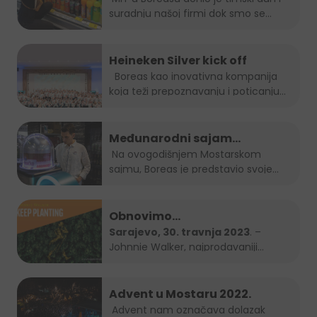
suradnju našoj firmi dok smo se...
Heineken Silver kick off
Boreas kao inovativna kompanija
koja teži prepoznavanju i poticanju
novih...
Međunarodni sajam
gospodarstva Mostar 2023.
Na ovogodišnjem Mostarskom
sajmu, Boreas je predstavio svoje
brendove...
Obnovimo
bosanskohercegovačke šume
Sarajevo, 30. travnja 2023
. –
Johnnie Walker, najprodavaniji
zajedno – Keep Planting
brend...
Advent u Mostaru 2022.
Advent nam označava dolazak