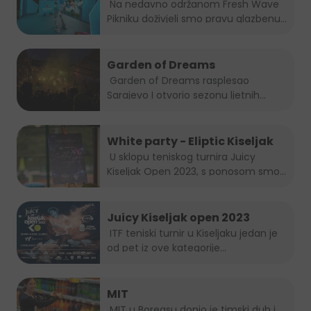
Na nedavno održanom Fresh Wave
Pikniku doživjeli smo pravu glazbenu...
Garden of Dreams
Garden of Dreams rasplesao
Sarajevo I otvorio sezonu ljetnih...
White party - Eliptic Kiseljak
U sklopu teniskog turnira Juicy
Kiseljak Open 2023, s ponosom smo...
Juicy Kiseljak open 2023
ITF teniski turnir u Kiseljaku jedan je
od pet iz ove kategorije...
MIT
MIT u Boreasu donio je timski duh i