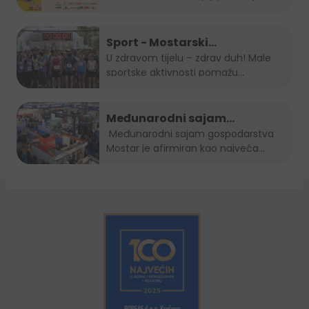
osjećaj...
Sport - Mostarski
polumaraton, Sara 5K, Zenički
U zdravom tijelu – zdrav duh! Male
sportske aktivnosti pomažu...
cener i Kiseljak open
Međunarodni sajam
gospodarstva Mostar 2022.
Međunarodni sajam gospodarstva
Mostar je afirmiran kao najveća...