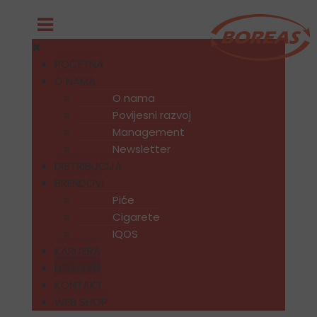
POČETNA
O NAMA
O nama
Povijesni razvoj
Management
Newsletter
DISTRIBUCIJA
BRENDOVI
Piće
Cigarete
IQOS
KARIJERA
NOVOSTI
KONTAKT
WEB SHOP