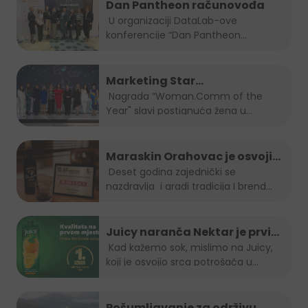
Dan Pantheon računovođa
U organizaciji DataLab-ove
konferencije “Dan Pantheon
računovođa”, Jelena...
Marketing Star
Woman.Comm of the Year za
Nagrada “Woman.Comm of the
Year" slavi postignuća žena u...
2023 je naša direktorica Amra
Skrobo-Berberovic
Maraskin Orahovac je osvojio
zlatnu plaketu na Spirit fest-u
Deset godina zajednički se
nazdravlja i gradi tradicija I brend...
2023
Juicy naranča Nektar je prvi
izbor potrošača u BiH
Kad kažemo sok, mislimo na Juicy,
koji je osvojio srca potrošača u
Bosni...
Pošumljavanje za održivu