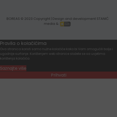
BOREAS
© 2023 Copyright | Design and development STANIĆ
media &
Pravila o kolačićima
Ova stranica koristi samo nužne kolačiće kako bi Vam omogućili bolje i
ugodnije surfanje. Korištenjem web stranice slažete se sa uvjetima
korištenja kolačića.
Saznajte više
Prihvati